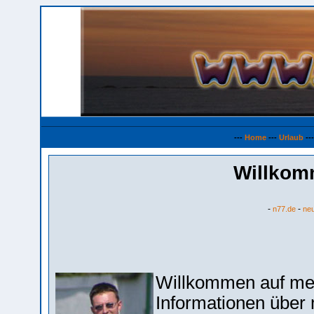
---
Home
---
Urlaub
--
Willkom
-
-
n77.de
ne
Willkommen auf mei
Informationen über