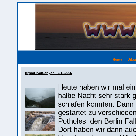
---
Home
---
Urla
BlydeRiverCanyon - 6.11.2005
Heute haben wir mal ei
halbe Nacht sehr stark ge
schlafen konnten. Dann 
gestartet zu verschiede
Potholes, den Berlin Fa
Dort haben wir dann au