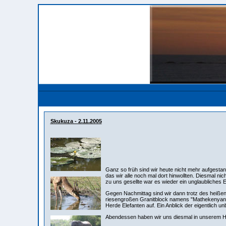
Skukuza - 2.11.2005
Ganz so früh sind wir heute nicht mehr aufgesta
das wir alle noch mal dort hinwollten. Diesmal 
zu uns gesellte war es wieder ein unglaubliches E
Gegen Nachmittag sind wir dann trotz des heiße
riesengroßen Granitblock namens "Mathekenyane
Herde Elefanten auf. Ein Anblick der eigentlich un
Abendessen haben wir uns diesmal in unserem Ha